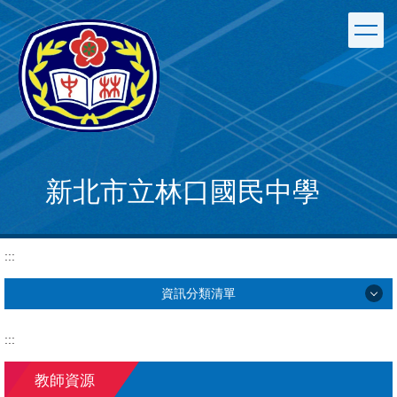
跳
到
主
要
內
容
區
新北市立林口國民中學
:::
資訊分類清單
學校簡介
:::
行政單位
教師資源