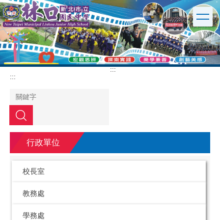
跳
到
主
要
內
容
區
:::
:::
搜尋
行政單位
校長室
教務處
學務處