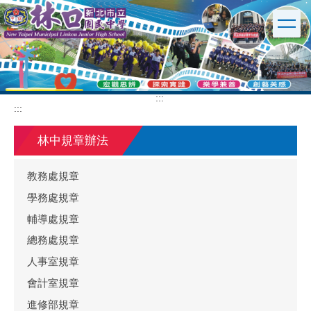
跳
到
主
要
內
容
區
:::
:::
林中規章辦法
教務處規章
學務處規章
輔導處規章
總務處規章
人事室規章
會計室規章
進修部規章