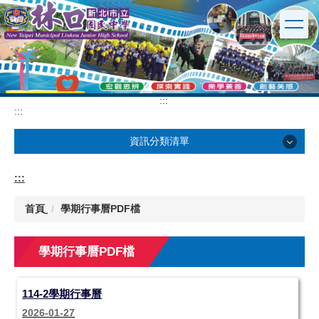
跳
到
主
要
內
容
區
:::
:::
資訊分類清單
學校簡介
:::
行政單位
首頁
學期行事曆PDF檔
英文版
學期行事曆PDF檔
校園公告
114-2學期行事曆
2026-01-27