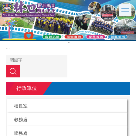
跳
到
主
要
內
容
區
:::
:::
搜尋
行政單位
校長室
教務處
學務處