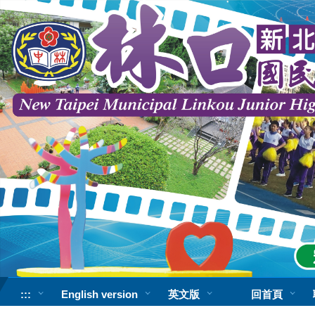
跳
到
主
要
內
容
區
:::
English version
英文版
回首頁