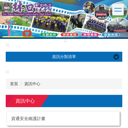
跳
到
主
要
內
容
區
:::
:::
資訊分類清單
學校簡介
:::
行政單位
首頁
資訊中心
英文版
資訊中心
校園公告
資通安全維護計畫