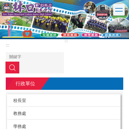
跳
到
主
要
內
容
區
:::
:::
搜尋
行政單位
校長室
教務處
學務處