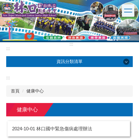
跳
到
主
要
內
容
區
:::
:::
資訊分類清單
學校簡介
:::
行政單位
首頁
健康中心
英文版
健康中心
校園公告
2024-10-01
林口國中緊急傷病處理辦法