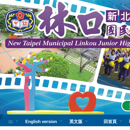
跳
到
主
要
內
容
區
:::
English version
英文版
回首頁