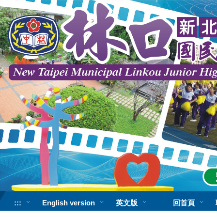
跳
到
主
要
內
容
區
:::
English version
英文版
回首頁