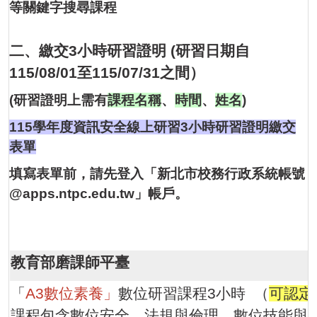
等關鍵字搜尋課程
二、繳交3小時研習證明 (研習日期自
115/08/01至115/07/31之間）
(研習證明上需有
課程名稱
、
時間
、
姓名
)
115學年度資訊安全線上研習3小時研習證明繳交
表單
填寫表單前，請先登入「新北市校務行政系統帳號
@apps.ntpc.edu.tw」帳戶。
教育部磨課師平臺
「
A3數位素養」
數位研習課程3小時 （
可認定
課程包含數位安全、法規與倫理、數位技能與