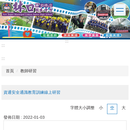
跳
到
主
要
內
容
區
:::
:::
:::
首頁
教師研習
資通安全通識教育訓練線上研習
字體大小調整
小
中
大
發佈日期 :
2022-01-03