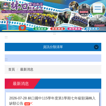
跳
到
主
要
內
容
區
:::
:::
資訊分類清單
學校簡介
:::
行政單位
首頁
最新消息
英文版
最新消息
校園公告
2026-07-28
林口國中115學年度第1學期七年級額滿轉入
缺額公告