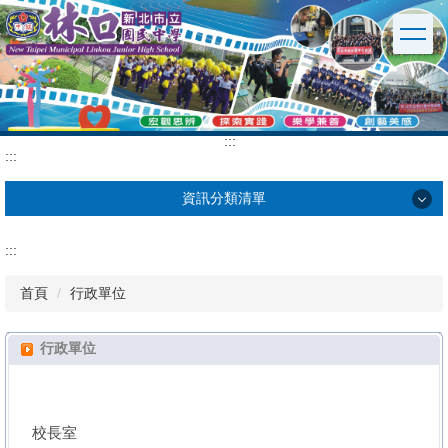
跳
到
主
要
內
容
區
:::
:::
資訊分類清單
學校簡介
:::
行政單位
首頁
行政單位
英文版
行政單位
校園公告
校長室