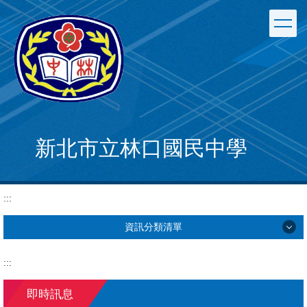
跳
到
主
要
內
容
區
新北市立林口國民中學
:::
資訊分類清單
學校簡介
:::
行政單位
即時訊息