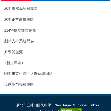
英文版
林中臺灣母語日專區
校園公告
林中正常教學專區
114特殊展能市長獎
創新支持系統問卷
升學與生涯
+新生專區+
國中畢業生適性入學宣導網站
流感疫苗接種專區
:::
新北市立林口國民中學 New Taipei Municipal Linkou