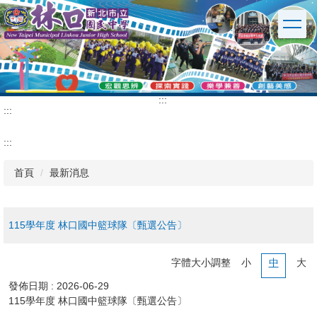
跳
到
主
要
內
容
區
:::
:::
:::
首頁
最新消息
115學年度 林口國中籃球隊〔甄選公告〕
字體大小調整
小
中
大
發佈日期 :
2026-06-29
115學年度 林口國中籃球隊〔甄選公告〕