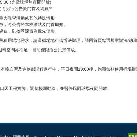
0-15:30 (光電球場無夜間開放)
間將另行公告於門首及網頁**
、重大教學活動或其他特殊情形
放，將公告於本校網站及門首周知。
練習，以校隊練習為優先使用。
定時段租用場地需求，請遵循場地租借辦法辦理，請回首頁點選
規章辦法/總
有限迴轉空間亦不足，目前僅限洽公民眾停放。
晚自習及進修部課程進行中，平日夜間19:00後，跑團如欲使用操場
8月校門口因工程實施，調整校園動線，並暫停風雨球場夜間開放。