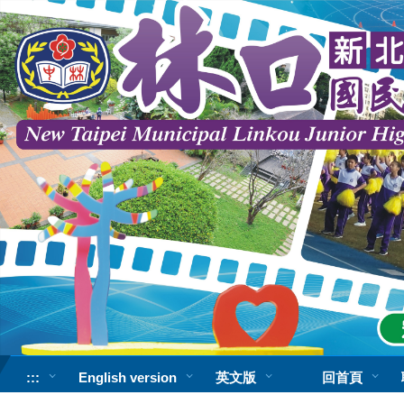
跳
到
主
要
內
容
區
:::
English version
英文版
回首頁