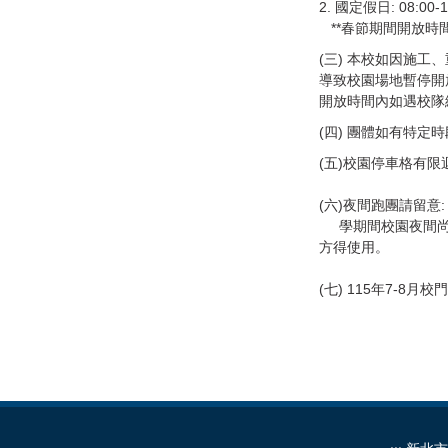
2. 國定假日: 08:0
**春節期間開放時
(三) 本校如因施工
導致校園場地暫停開
開放時間內如遇校隊
(四) 團體如有特
(五)校園停車格
(六)夜間跑團請留意:
學期間校園夜間尚有
方得使用。
(七) 115年7-