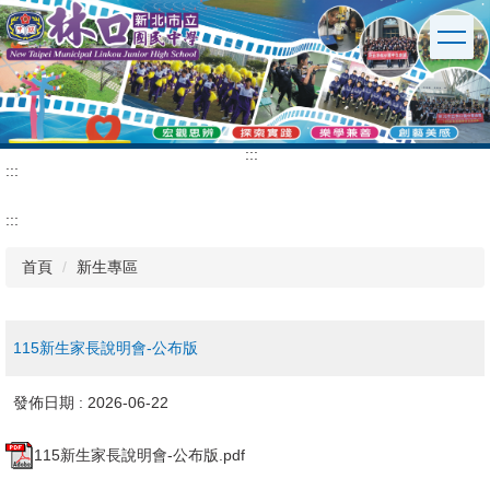
跳
到
主
要
內
容
區
:::
:::
:::
首頁
新生專區
115新生家長說明會-公布版
發佈日期 :
2026-06-22
115新生家長說明會-公布版.pdf