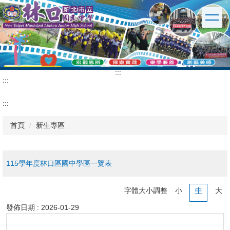
跳
到
主
要
內
容
區
:::
:::
:::
首頁
新生專區
115學年度林口區國中學區一覽表
字體大小調整
小
中
大
發佈日期 :
2026-01-29