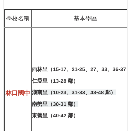
學校名稱
基本學區
西林
里
（
15-17、21-25、27、33、36-37 
仁愛
里
（13-28 鄰）
林口
國中
湖
南
里
（
10-23、31-33、43-48 鄰
）
南勢
里
（30-31 鄰）
東勢里（40-42 鄰）